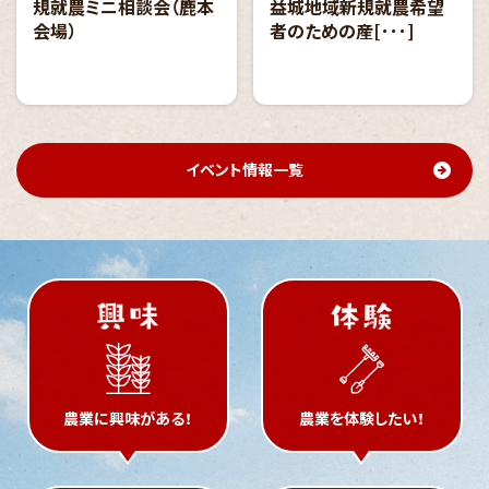
規就農ミニ相談会（鹿本
益城地域新規就農希望
会場）
者のための産[･･･]
イベント情報一覧
農業に
興味がある！
農業を
体験したい！