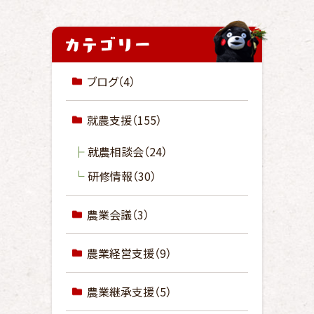
ブログ
（4）
就農支援
（155）
就農相談会
（24）
研修情報
（30）
農業会議
（3）
農業経営支援
（9）
農業継承支援
（5）