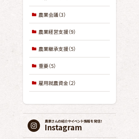
農業会議
（3）
農業経営支援
（9）
農業継承支援
（5）
重要
（5）
雇用就農資金
（2）
農家さんの紹介や
イベント情報を発信！
Instagram