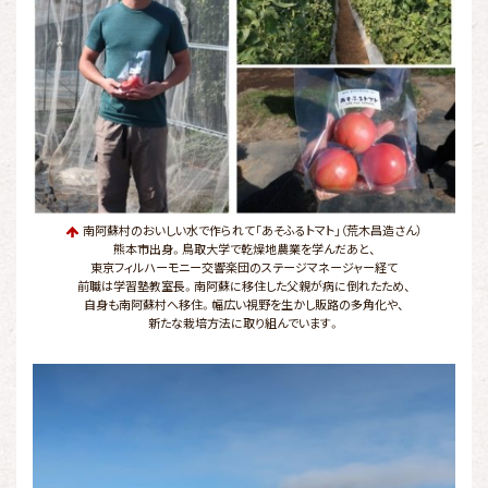
南阿蘇村のおいしい水で作られて「あそふるトマト」（荒木昌造さん）
熊本市出身。鳥取大学で乾燥地農業を学んだあと、
東京フィルハーモニー交響楽団のステージマネージャー経て
前職は学習塾教室長。南阿蘇に移住した父親が病に倒れたため、
自身も南阿蘇村へ移住。幅広い視野を生かし販路の多角化や、
新たな栽培方法に取り組んでいます。