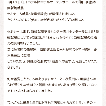
1月１９日（日）ホテル熊本テルサ テルサホールで『第３回熊本
県新規就農
セミナー＆就農・就業相談会』が開催されました。
たくさんの方にご参加いただきありがとうございました。
セミナーはまず、新規就農支援センター酒井センター長による「新
規就農について」の講演が行われ、わかりやすく新規就農の心構
えの説明を行いました。
次に菊陽町の酪農家 風間健太氏と南阿蘇村のトマト農家 荒
木昌造氏に登壇
していただき、質疑応答形式で「就農への道すじ」を話していただ
きました。
何か苦労したところはありますか？ という質問に、風間さんは
「よく苦労した点は？と質問されますが、あまり苦労と感じてない
です」とおっしゃられていました。
荒木さんは就農１年目にトマトが病気にやられてしまい、その上