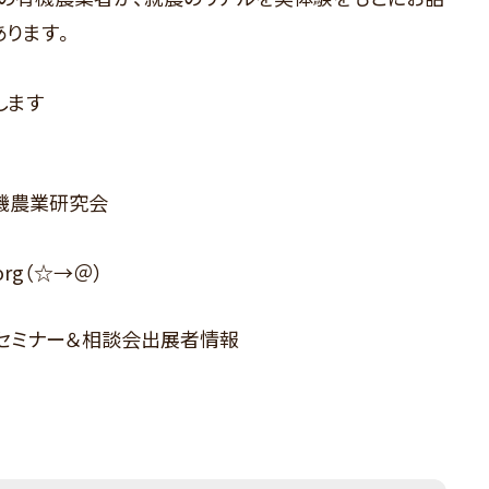
あります。
します
機農業研究会
.org（☆→＠）
セミナー＆相談会出展者情報