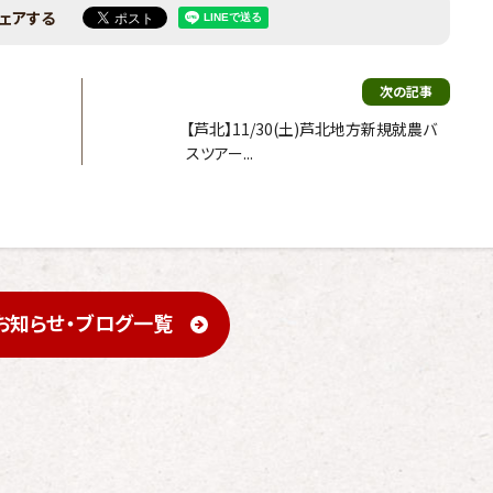
ェアする
次の記事
【芦北】11/30(土)芦北地方新規就農バ
スツアー...
お知らせ・ブログ一覧