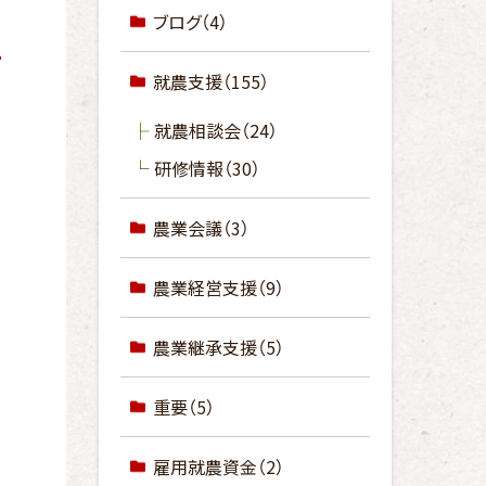
ブログ
（4）
就農支援
（155）
就農相談会
（24）
研修情報
（30）
農業会議
（3）
農業経営支援
（9）
農業継承支援
（5）
重要
（5）
雇用就農資金
（2）