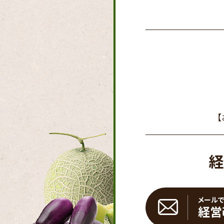
経
メール
経営